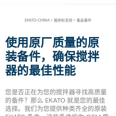
the
term
here
EKATO-CHINA
>
服务和支持
>
备品备件
and
quickly
使用原厂质量的原
receive
the
装备件，确保搅拌
answer
to
器的最佳性能
your
search.
您是否正在为您的搅拌器寻找高质量
的备件？那么 EKATO 就是您的最佳
Search for:
选择。我们为您提供种类齐全的原装