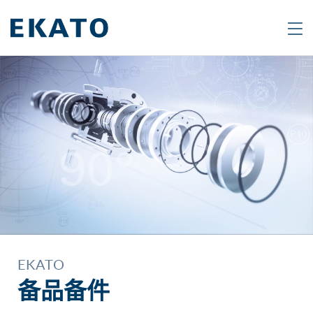
Search
Are
you
looking
for
a
specific
product
or
topic?
EKATO
Type
备品备件
in