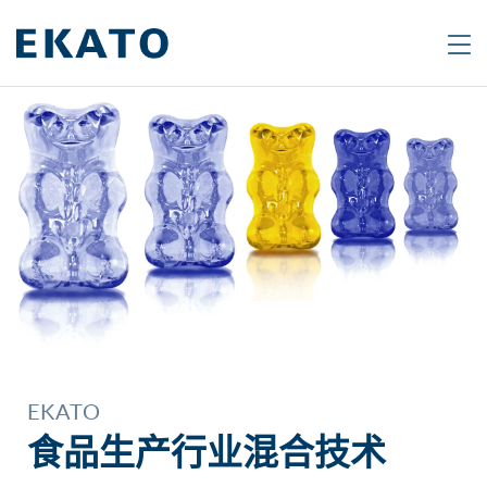
Search
Are
you
looking
for
a
specific
product
or
topic?
EKATO
Type
食品生产行业混合技术
in