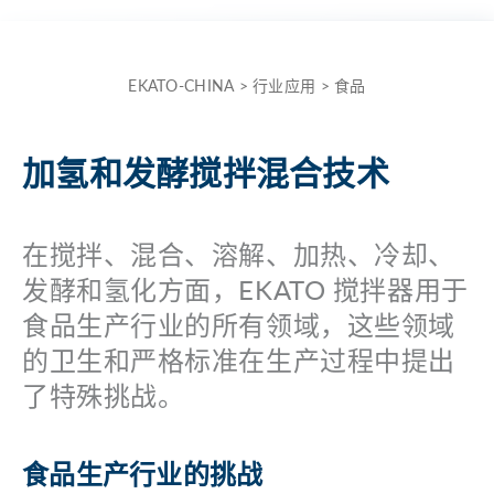
the
term
here
EKATO-CHINA
>
行业应用
>
食品
and
quickly
加氢和发酵搅拌混合技术
receive
the
answer
在搅拌、混合、溶解、加热、冷却、
to
发酵和氢化方面，EKATO 搅拌器用于
your
食品生产行业的所有领域，这些领域
search.
的卫生和严格标准在生产过程中提出
了特殊挑战。
Search for:
食品生产行业的挑战