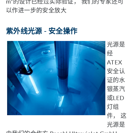
m³的设计已经过实际验证， 我们的专家还可
以作进一步的安全放大
紫外线光源 - 安全操作
光源是
经
ATEX
安全认
证的水
银蒸汽
或LED
灯组
件， 这
光源是