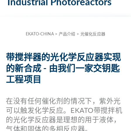
Industrial Photoreactors
the
term
here
and
EKATO-CHINA
>
产品介绍
>
光催化反应器
quickly
receive
带搅拌器的光化学反应器实现
the
answer
的新合成 - 由我们一家交钥匙
to
工程项目
your
search.
在没有任何催化剂的情况下，紫外光
可以触发化学反应。EKATO带搅拌机
Search for:
的光化学反应器是理想的用于液体，
气体和固体的多相反应器。