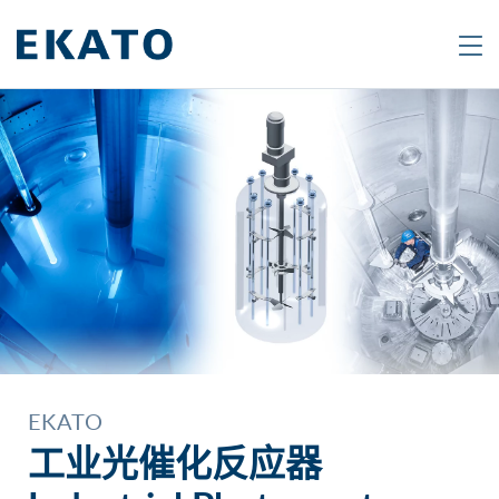
Search
Are
you
looking
for
a
specific
product
or
topic?
EKATO
Type
工业光催化反应器
in