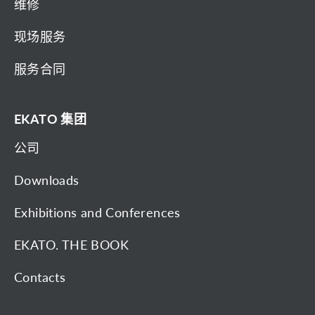
维修
现场服务
服务合同
EKATO 集团
公司
Downloads
Exhibitions and Conferences
EKATO. THE BOOK
Contacts