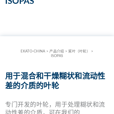
ISOPAS
the
term
here
and
quickly
receive
the
EKATO-CHINA
>
产品介绍
>
桨叶（叶轮）
>
ISOPAS
answer
to
your
用于混合和干燥糊状和流动性
search.
差的介质的叶轮
Search for:
专门开发的叶轮，用于处理糊状和流
动性差的介质，可在我们的