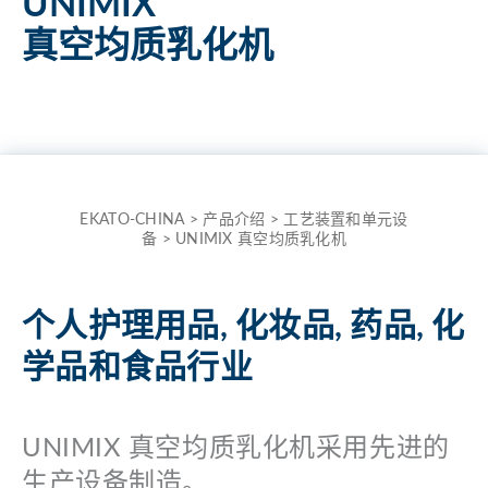
UNIMIX
the
真空均质乳化机
term
here
and
quickly
receive
the
EKATO-CHINA
>
产品介绍
>
工艺装置和单元设
备
>
UNIMIX 真空均质乳化机
answer
to
your
个人护理用品, 化妆品, 药品, 化
search.
学品和食品行业
Search for:
UNIMIX 真空均质乳化机采用先进的
生产设备制造。