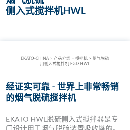
the
侧入式搅拌机HWL
term
here
and
quickly
receive
the
EKATO-CHINA
>
产品介绍
>
搅拌机
>
烟气脱硫
用侧入式搅拌机 FGD HWL
answer
to
your
经证实可靠 - 世界上非常畅销
search.
的烟气脱硫搅拌机
Search for:
EKATO HWL脱硫侧入式搅拌器是专
门设计用于烟气脱硫装置吸收塔的。