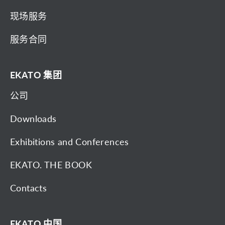
现场服务
服务合同
EKATO 集团
公司
Downloads
Exhibitions and Conferences
EKATO. THE BOOK
Contacts
EKATO 中国